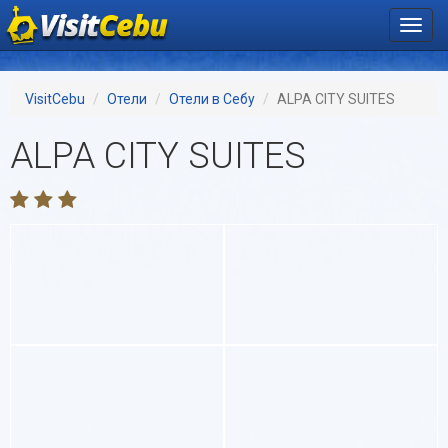
Пере
нави
VisitCebu
Отели
Отели в Себу
ALPA CITY SUITES
ALPA CITY SUITES